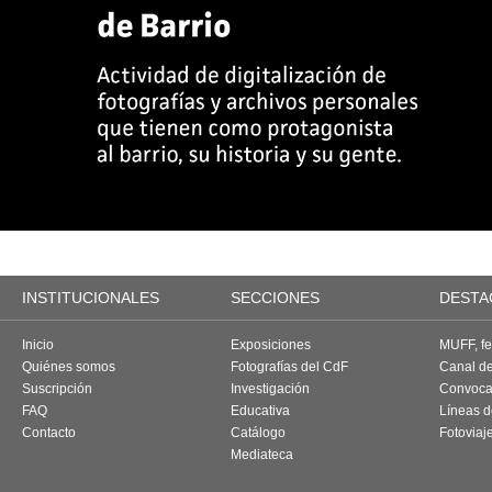
INSTITUCIONALES
SECCIONES
DESTA
Inicio
Exposiciones
MUFF, fes
Quiénes somos
Fotografías del CdF
Canal d
Suscripción
Investigación
Convoca
FAQ
Educativa
Líneas d
Contacto
Catálogo
Fotoviaj
Mediateca