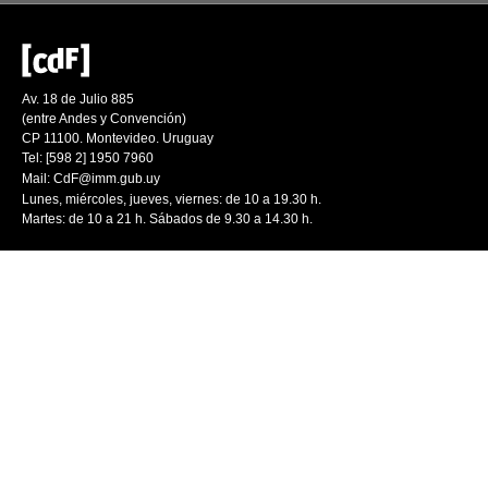
Av. 18 de Julio 885
(entre Andes y Convención)
CP 11100. Montevideo. Uruguay
Tel: [598 2] 1950 7960
Mail:
CdF@imm.gub.uy
Lunes, miércoles, jueves, viernes: de 10 a 19.30 h.
Martes: de 10 a 21 h. Sábados de 9.30 a 14.30 h.