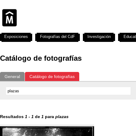
Exposiciones
Fotografías del CdF
Investigación
Educat
Catálogo de fotografías
General
Catálogo de fotografías
Resultados
1
-
1
de
1
para
plazas