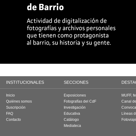
INSTITUCIONALES
SECCIONES
DESTA
Inicio
Exposiciones
MUFF, fes
Quiénes somos
Fotografías del CdF
Canal d
Suscripción
Investigación
Convoca
FAQ
Educativa
Líneas d
Contacto
Catálogo
Fotoviaj
Mediateca