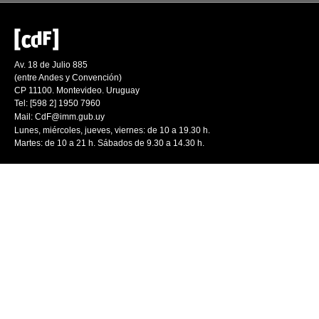
Av. 18 de Julio 885
(entre Andes y Convención)
CP 11100. Montevideo. Uruguay
Tel: [598 2] 1950 7960
Mail:
CdF@imm.gub.uy
Lunes, miércoles, jueves, viernes: de 10 a 19.30 h.
Martes: de 10 a 21 h. Sábados de 9.30 a 14.30 h.