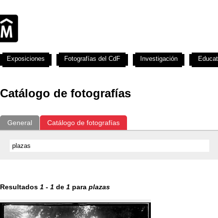
Exposiciones
Fotografías del CdF
Investigación
Educat
Catálogo de fotografías
General
Catálogo de fotografías
Resultados
1
-
1
de
1
para
plazas