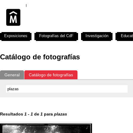
Exposiciones
Fotografías del CdF
Investigación
Educat
Catálogo de fotografías
General
Catálogo de fotografías
Resultados
1
-
1
de
1
para
plazas