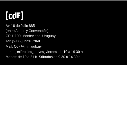
Av. 18 de Julio 885
(entre Andes y Convención)
CP 11100. Montevideo. Uruguay
Tel: [598 2] 1950 7960
Mail:
CdF@imm.gub.uy
Lunes, miércoles, jueves, viernes: de 10 a 19.30 h.
Martes: de 10 a 21 h. Sábados de 9.30 a 14.30 h.