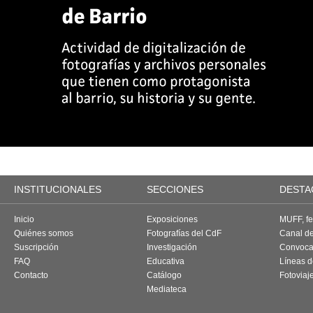
INSTITUCIONALES
SECCIONES
DESTA
Inicio
Exposiciones
MUFF, fes
Quiénes somos
Fotografías del CdF
Canal d
Suscripción
Investigación
Convoca
FAQ
Educativa
Líneas d
Contacto
Catálogo
Fotoviaj
Mediateca