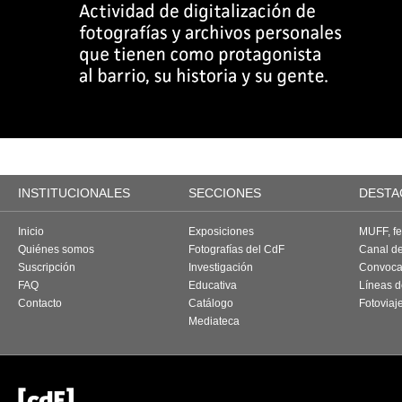
INSTITUCIONALES
SECCIONES
DESTA
Inicio
Exposiciones
MUFF, fes
Quiénes somos
Fotografías del CdF
Canal d
Suscripción
Investigación
Convoca
FAQ
Educativa
Líneas d
Contacto
Catálogo
Fotoviaj
Mediateca