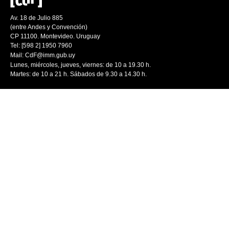
Av. 18 de Julio 885
(entre Andes y Convención)
CP 11100. Montevideo. Uruguay
Tel: [598 2] 1950 7960
Mail:
CdF@imm.gub.uy
Lunes, miércoles, jueves, viernes: de 10 a 19.30 h.
Martes: de 10 a 21 h. Sábados de 9.30 a 14.30 h.