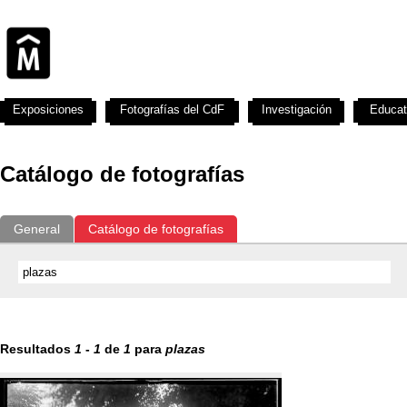
Exposiciones
Fotografías del CdF
Investigación
Educat
Catálogo de fotografías
General
Catálogo de fotografías
Resultados
1
-
1
de
1
para
plazas