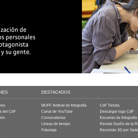
NES
DESTACADOS
nes
MUFF, festival de fotografía
CdF Tienda
as del CdF
Canal de YouTube
Descargar logo CdF
ión
Convocatorias
Escuelas de fotografía
Líneas de tiempo
Revista Sueño de la 
Fotoviaje
Recorrido 3D por Sed
a