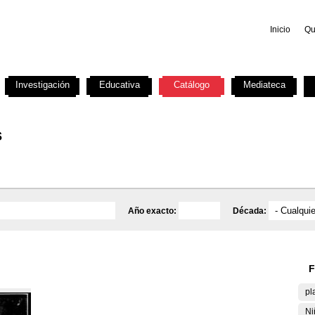
Inicio
Qu
Investigación
Educativa
Catálogo
Mediateca
s
Año exacto:
Década:
F
pl
Ni