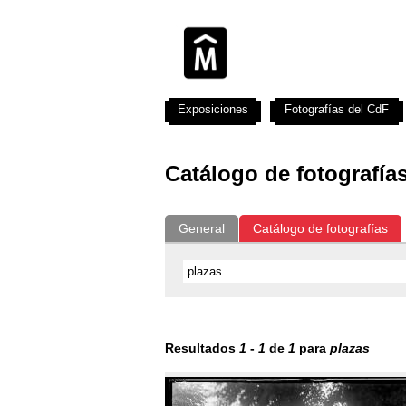
Exposiciones
Fotografías del CdF
Catálogo de fotografía
General
Catálogo de fotografías
Resultados
1
-
1
de
1
para
plazas