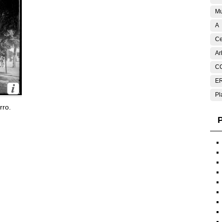
Mu
A
Ce
Ar
C
E
Pl
rro.
P