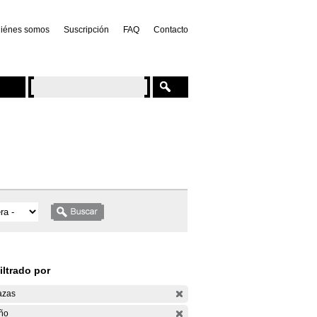
iénes somos
Suscripción
FAQ
Contacto
iltrado por
azas
ño