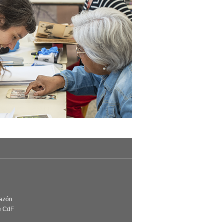
Razón
e CdF