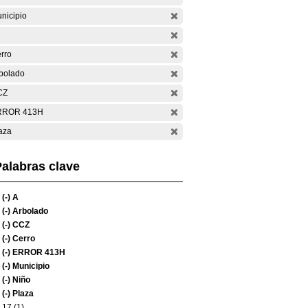
nicipio
rro
bolado
CZ
RROR 413H
aza
alabras clave
(-)
A
(-)
Arbolado
(-)
CCZ
(-)
Cerro
(-)
ERROR 413H
(-)
Municipio
(-)
Niño
(-)
Plaza
17 (1)