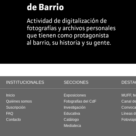
INSTITUCIONALES
SECCIONES
DESTA
Inicio
Exposiciones
MUFF, fes
Quiénes somos
Fotografías del CdF
Canal d
Suscripción
Investigación
Convoca
FAQ
Educativa
Líneas d
Contacto
Catálogo
Fotoviaj
Mediateca