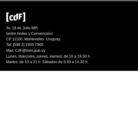
Av. 18 de Julio 885
(entre Andes y Convención)
CP 11100. Montevideo. Uruguay
Tel: [598 2] 1950 7960
Mail:
CdF@imm.gub.uy
Lunes, miércoles, jueves, viernes: de 10 a 19.30 h.
Martes: de 10 a 21 h. Sábados de 9.30 a 14.30 h.