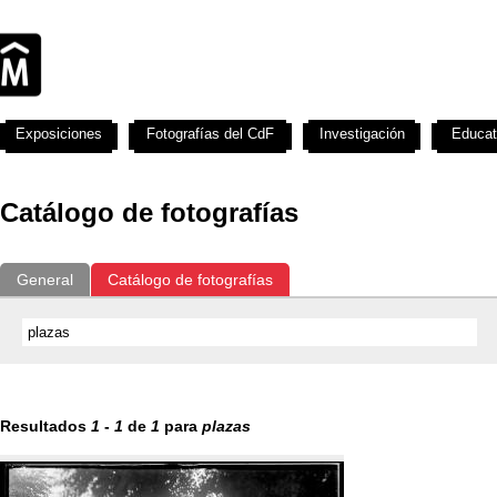
Exposiciones
Fotografías del CdF
Investigación
Educat
Catálogo de fotografías
General
Catálogo de fotografías
Resultados
1
-
1
de
1
para
plazas