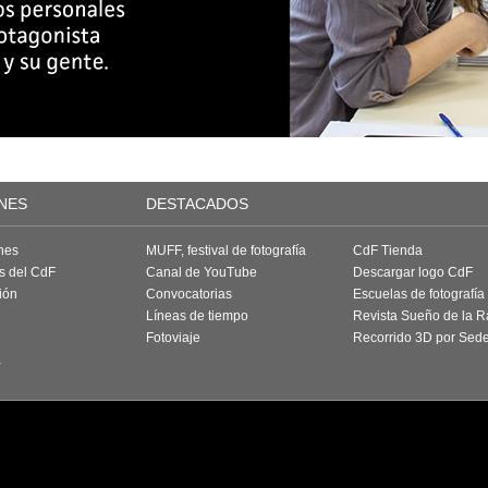
NES
DESTACADOS
nes
MUFF, festival de fotografía
CdF Tienda
as del CdF
Canal de YouTube
Descargar logo CdF
ión
Convocatorias
Escuelas de fotografía
Líneas de tiempo
Revista Sueño de la 
Fotoviaje
Recorrido 3D por Sed
a