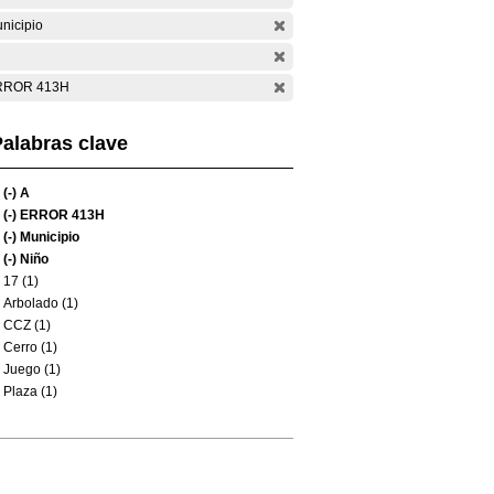
nicipio
RROR 413H
alabras clave
(-)
A
(-)
ERROR 413H
(-)
Municipio
(-)
Niño
17 (1)
Arbolado (1)
CCZ (1)
Cerro (1)
Juego (1)
Plaza (1)