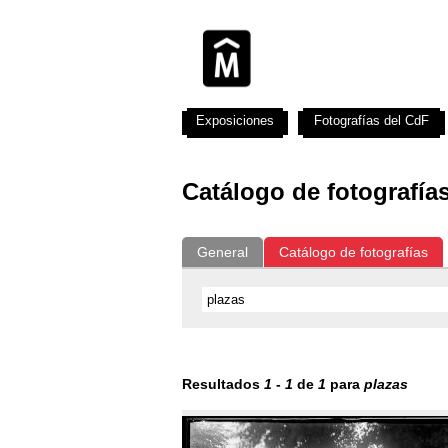
Exposiciones
Fotografías del CdF
Catálogo de fotografía
General
Catálogo de fotografías
Resultados
1
-
1
de
1
para
plazas