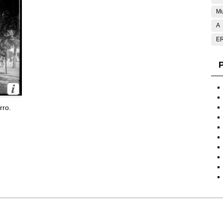
Mu
A
E
P
rro.