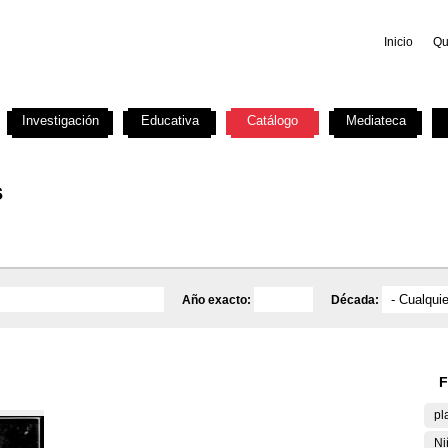
Inicio
Qu
Investigación
Educativa
Catálogo
Mediateca
s
Año exacto:
Década:
F
pl
Ni