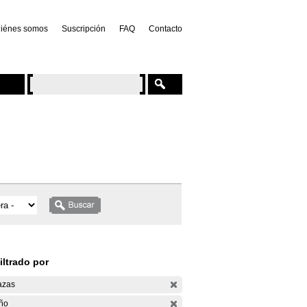
iénes somos
Suscripción
FAQ
Contacto
iltrado por
azas
ño