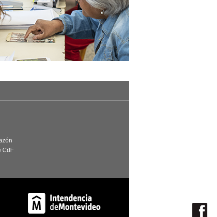
Razón
e CdF