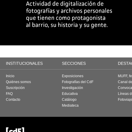
INSTITUCIONALES
SECCIONES
DESTA
Inicio
Exposiciones
MUFF, fes
Quiénes somos
Fotografías del CdF
Canal d
Suscripción
Investigación
Convoca
FAQ
Educativa
Líneas d
Contacto
Catálogo
Fotoviaj
Mediateca