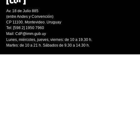
Av. 18 de Julio 885
(entre Andes y Convención)
CP 11100. Montevideo. Uruguay
Tel: [598 2] 1950 7960
Mail:
CdF@imm.gub.uy
Lunes, miércoles, jueves, viernes: de 10 a 19.30 h.
Martes: de 10 a 21 h. Sábados de 9.30 a 14.30 h.