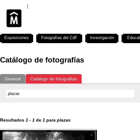
Exposiciones
Fotografías del CdF
Investigación
Educat
Catálogo de fotografías
General
Catálogo de fotografías
Resultados
1
-
1
de
1
para
plazas