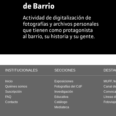
INSTITUCIONALES
SECCIONES
DESTA
Inicio
Exposiciones
MUFF, fes
Quiénes somos
Fotografías del CdF
Canal d
Suscripción
Investigación
Convoca
FAQ
Educativa
Líneas d
Contacto
Catálogo
Fotoviaj
Mediateca