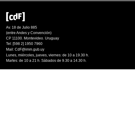
Av. 18 de Julio 885
(entre Andes y Convención)
CP 11100. Montevideo. Uruguay
Tel: [598 2] 1950 7960
Mail:
CdF@imm.gub.uy
Lunes, miércoles, jueves, viernes: de 10 a 19.30 h.
Martes: de 10 a 21 h. Sábados de 9.30 a 14.30 h.