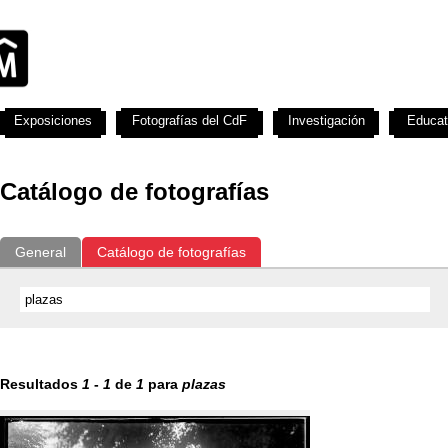
Exposiciones
Fotografías del CdF
Investigación
Educat
Catálogo de fotografías
General
Catálogo de fotografías
Resultados
1
-
1
de
1
para
plazas