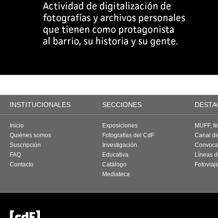
INSTITUCIONALES
SECCIONES
DESTA
Inicio
Exposiciones
MUFF, fes
Quiénes somos
Fotografías del CdF
Canal d
Suscripción
Investigación
Convoca
FAQ
Educativa
Líneas d
Contacto
Catálogo
Fotoviaj
Mediateca