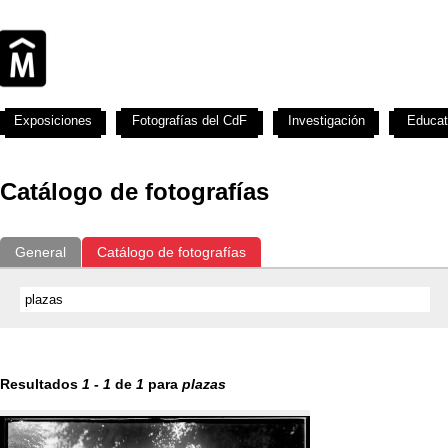
Exposiciones
Fotografías del CdF
Investigación
Educat
Catálogo de fotografías
General
Catálogo de fotografías
Resultados
1
-
1
de
1
para
plazas