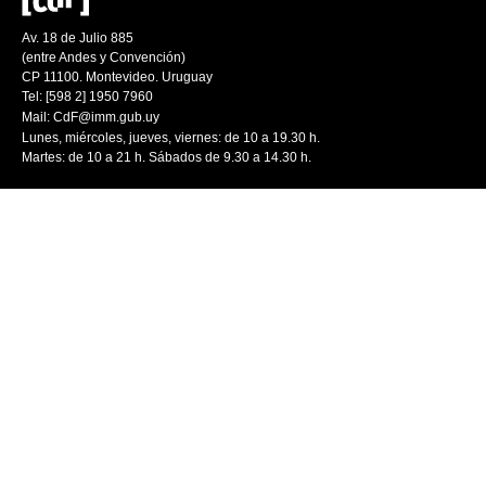
Av. 18 de Julio 885
(entre Andes y Convención)
CP 11100. Montevideo. Uruguay
Tel: [598 2] 1950 7960
Mail:
CdF@imm.gub.uy
Lunes, miércoles, jueves, viernes: de 10 a 19.30 h.
Martes: de 10 a 21 h. Sábados de 9.30 a 14.30 h.