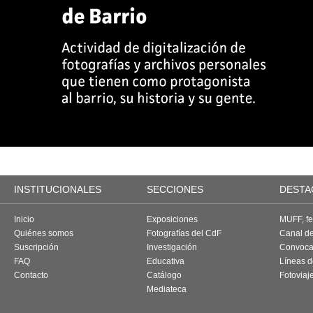
INSTITUCIONALES
SECCIONES
DESTA
Inicio
Exposiciones
MUFF, fes
Quiénes somos
Fotografías del CdF
Canal d
Suscripción
Investigación
Convoca
FAQ
Educativa
Líneas d
Contacto
Catálogo
Fotoviaj
Mediateca