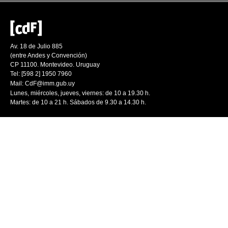
Av. 18 de Julio 885
(entre Andes y Convención)
CP 11100. Montevideo. Uruguay
Tel: [598 2] 1950 7960
Mail:
CdF@imm.gub.uy
Lunes, miércoles, jueves, viernes: de 10 a 19.30 h.
Martes: de 10 a 21 h. Sábados de 9.30 a 14.30 h.