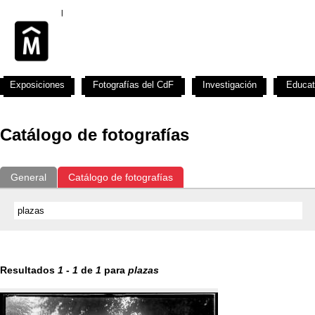
Exposiciones
Fotografías del CdF
Investigación
Educat
Catálogo de fotografías
General
Catálogo de fotografías
Resultados
1
-
1
de
1
para
plazas