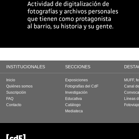
INSTITUCIONALES
SECCIONES
DESTA
Inicio
Exposiciones
MUFF, fes
Quiénes somos
Fotografías del CdF
Canal d
Suscripción
Investigación
Convoca
FAQ
Educativa
Líneas d
Contacto
Catálogo
Fotoviaj
Mediateca