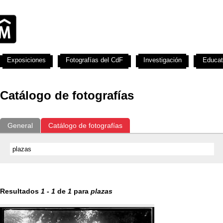
Exposiciones
Fotografías del CdF
Investigación
Educat
Catálogo de fotografías
General
Catálogo de fotografías
Resultados
1
-
1
de
1
para
plazas