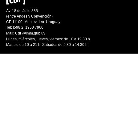
Av. 18 de Julio 885
(entre Andes y Convención)
CP 11100. Montevideo. Uruguay
Tel: [598 2] 1950 7960
Mail:
CdF@imm.gub.uy
Lunes, miércoles, jueves, viernes: de 10 a 19.30 h.
Martes: de 10 a 21 h. Sábados de 9.30 a 14.30 h.