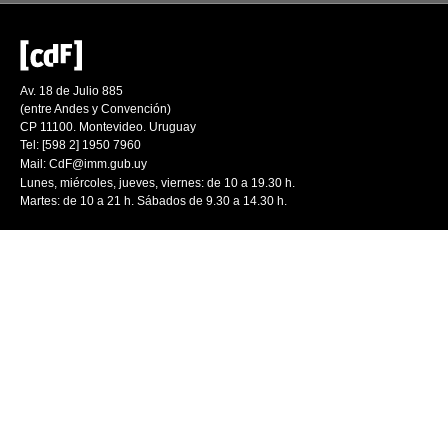
Av. 18 de Julio 885
(entre Andes y Convención)
CP 11100. Montevideo. Uruguay
Tel: [598 2] 1950 7960
Mail:
CdF@imm.gub.uy
Lunes, miércoles, jueves, viernes: de 10 a 19.30 h.
Martes: de 10 a 21 h. Sábados de 9.30 a 14.30 h.