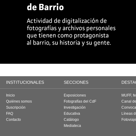
INSTITUCIONALES
SECCIONES
DESTA
Inicio
Exposiciones
MUFF, fes
Quiénes somos
Fotografías del CdF
Canal d
Suscripción
Investigación
Convoca
FAQ
Educativa
Líneas d
Contacto
Catálogo
Fotoviaj
Mediateca