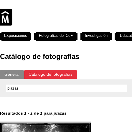
Exposiciones
Fotografías del CdF
Investigación
Educat
Catálogo de fotografías
General
Catálogo de fotografías
Resultados
1
-
1
de
1
para
plazas