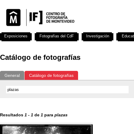
Exposiciones
Fotografías del CdF
Investigación
Educat
Catálogo de fotografías
General
Catálogo de fotografías
Resultados
1
-
1
de
1
para
plazas