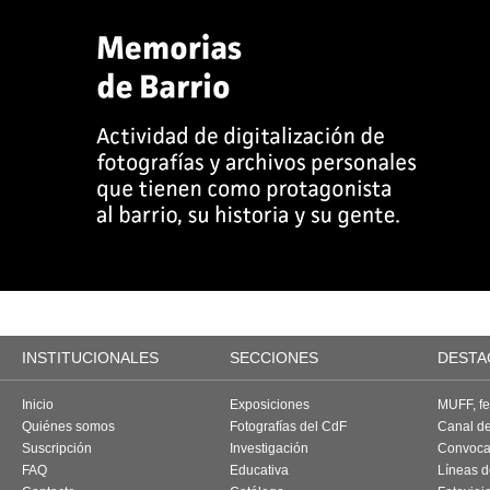
INSTITUCIONALES
SECCIONES
DESTA
Inicio
Exposiciones
MUFF, fes
Quiénes somos
Fotografías del CdF
Canal d
Suscripción
Investigación
Convoca
FAQ
Educativa
Líneas d