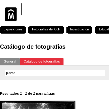
Exposiciones
Fotografías del CdF
Investigación
Educat
Catálogo de fotografías
General
Catálogo de fotografías
Resultados
1
-
1
de
1
para
plazas