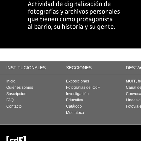
INSTITUCIONALES
SECCIONES
DESTA
Inicio
Exposiciones
MUFF, fes
Quiénes somos
Fotografías del CdF
Canal d
Suscripción
Investigación
Convoca
FAQ
Educativa
Líneas d
Contacto
Catálogo
Fotoviaj
Mediateca