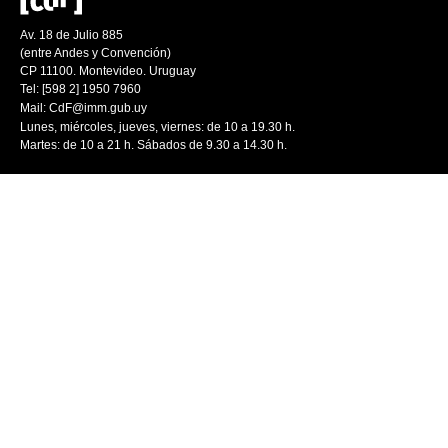
Av. 18 de Julio 885
(entre Andes y Convención)
CP 11100. Montevideo. Uruguay
Tel: [598 2] 1950 7960
Mail:
CdF@imm.gub.uy
Lunes, miércoles, jueves, viernes: de 10 a 19.30 h.
Martes: de 10 a 21 h. Sábados de 9.30 a 14.30 h.