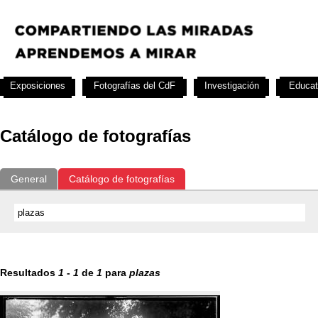
Exposiciones
Fotografías del CdF
Investigación
Educat
Catálogo de fotografías
General
Catálogo de fotografías
Resultados
1
-
1
de
1
para
plazas