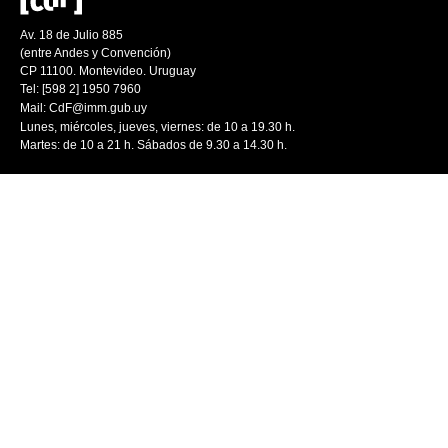
Av. 18 de Julio 885
(entre Andes y Convención)
CP 11100. Montevideo. Uruguay
Tel: [598 2] 1950 7960
Mail:
CdF@imm.gub.uy
Lunes, miércoles, jueves, viernes: de 10 a 19.30 h.
Martes: de 10 a 21 h. Sábados de 9.30 a 14.30 h.