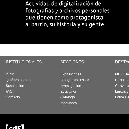
INSTITUCIONALES
SECCIONES
DESTA
Inicio
Exposiciones
MUFF, fes
Quiénes somos
Fotografías del CdF
Canal d
Suscripción
Investigación
Convoca
FAQ
Educativa
Líneas d
Contacto
Catálogo
Fotoviaj
Mediateca