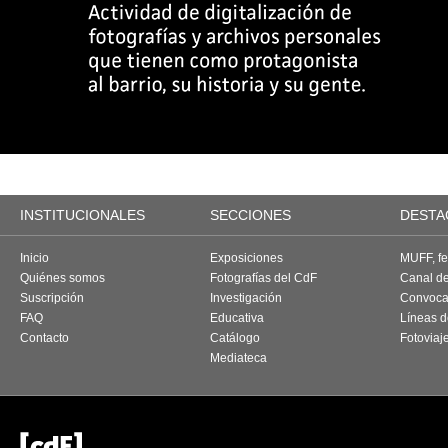
INSTITUCIONALES
SECCIONES
DESTA
Inicio
Exposiciones
MUFF, fes
Quiénes somos
Fotografías del CdF
Canal d
Suscripción
Investigación
Convoca
FAQ
Educativa
Líneas d
Contacto
Catálogo
Fotoviaj
Mediateca