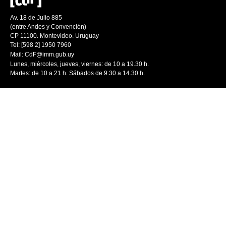
Av. 18 de Julio 885
(entre Andes y Convención)
CP 11100. Montevideo. Uruguay
Tel: [598 2] 1950 7960
Mail:
CdF@imm.gub.uy
Lunes, miércoles, jueves, viernes: de 10 a 19.30 h.
Martes: de 10 a 21 h. Sábados de 9.30 a 14.30 h.