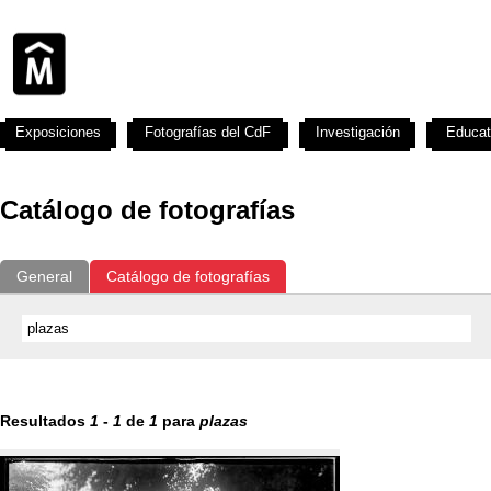
Exposiciones
Fotografías del CdF
Investigación
Educat
Catálogo de fotografías
General
Catálogo de fotografías
Resultados
1
-
1
de
1
para
plazas