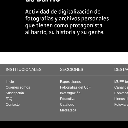
INSTITUCIONALES
SECCIONES
DESTA
Inicio
Exposiciones
MUFF, fes
Quiénes somos
Fotografías del CdF
Canal d
Suscripción
Investigación
Convoca
FAQ
Educativa
Líneas d
Contacto
Catálogo
Fotoviaj
Mediateca