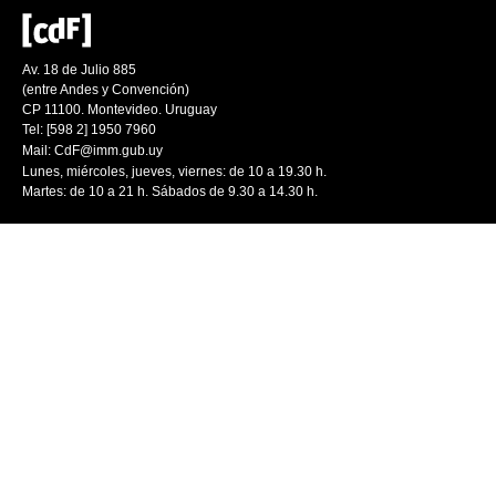
Av. 18 de Julio 885
(entre Andes y Convención)
CP 11100. Montevideo. Uruguay
Tel: [598 2] 1950 7960
Mail:
CdF@imm.gub.uy
Lunes, miércoles, jueves, viernes: de 10 a 19.30 h.
Martes: de 10 a 21 h. Sábados de 9.30 a 14.30 h.