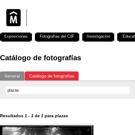
Exposiciones
Fotografías del CdF
Investigación
Educat
Catálogo de fotografías
General
Catálogo de fotografías
Resultados
1
-
1
de
1
para
plazas