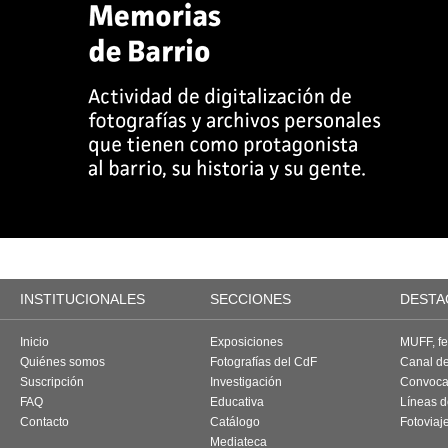
INSTITUCIONALES
SECCIONES
DESTA
Inicio
Exposiciones
MUFF, fes
Quiénes somos
Fotografías del CdF
Canal d
Suscripción
Investigación
Convoca
FAQ
Educativa
Líneas d
Contacto
Catálogo
Fotoviaj
Mediateca