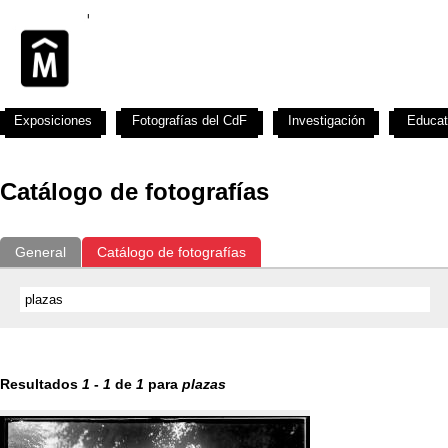
Exposiciones
Fotografías del CdF
Investigación
Educat
Catálogo de fotografías
General
Catálogo de fotografías
Resultados
1
-
1
de
1
para
plazas