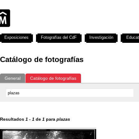
Exposiciones
Fotografías del CdF
Investigación
Educat
Catálogo de fotografías
General
Catálogo de fotografías
Resultados
1
-
1
de
1
para
plazas