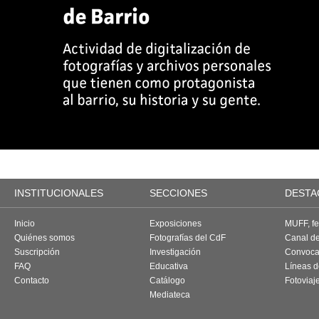
INSTITUCIONALES
SECCIONES
DESTA
Inicio
Exposiciones
MUFF, fes
Quiénes somos
Fotografías del CdF
Canal d
Suscripción
Investigación
Convoca
FAQ
Educativa
Líneas d
Contacto
Catálogo
Fotoviaj
Mediateca