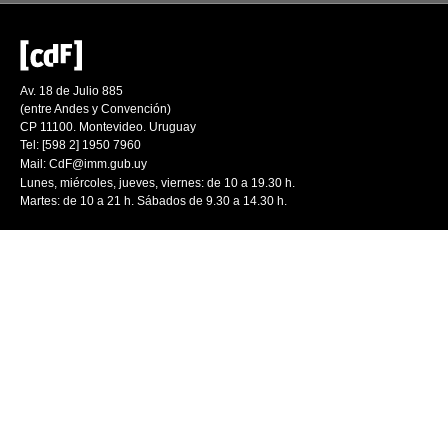
Av. 18 de Julio 885
(entre Andes y Convención)
CP 11100. Montevideo. Uruguay
Tel: [598 2] 1950 7960
Mail:
CdF@imm.gub.uy
Lunes, miércoles, jueves, viernes: de 10 a 19.30 h.
Martes: de 10 a 21 h. Sábados de 9.30 a 14.30 h.