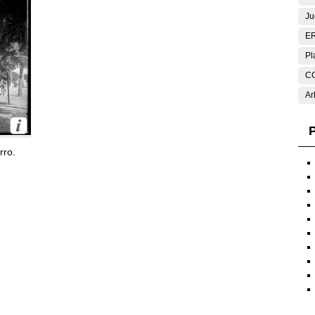
Ju
E
Pl
C
Ar
P
rro.