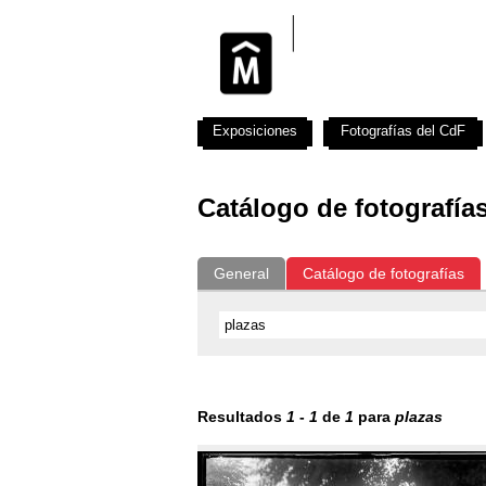
Exposiciones
Fotografías del CdF
Catálogo de fotografía
General
Catálogo de fotografías
Resultados
1
-
1
de
1
para
plazas