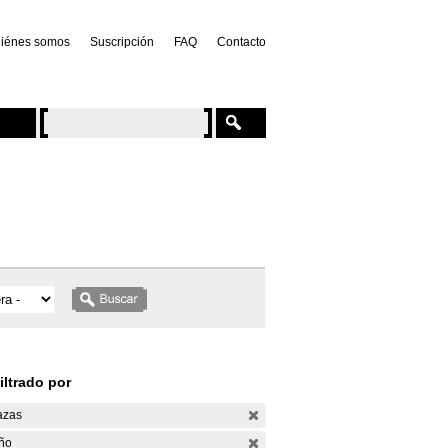
iénes somos
Suscripción
FAQ
Contacto
iltrado por
azas
ño