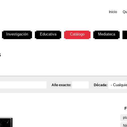
Inicio
Qu
Investigación
Educativa
Catálogo
Mediateca
s
Año exacto:
Década:
F
pl
Ni