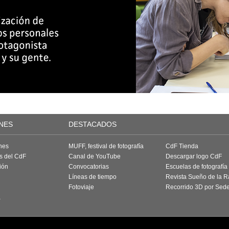
NES
DESTACADOS
nes
MUFF, festival de fotografía
CdF Tienda
as del CdF
Canal de YouTube
Descargar logo CdF
ión
Convocatorias
Escuelas de fotografía
Líneas de tiempo
Revista Sueño de la 
Fotoviaje
Recorrido 3D por Sed
a