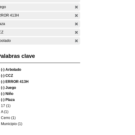
ego
RROR 413H
aza
CZ
bolado
alabras clave
(-)
Arbolado
(-)
CCZ
(-)
ERROR 413H
(-)
Juego
(-)
Niño
(-)
Plaza
17 (1)
A (1)
Cerro (1)
Municipio (1)