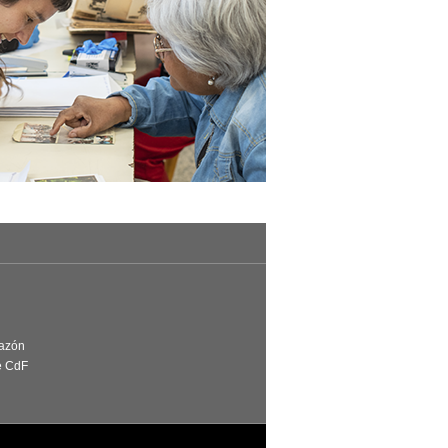
Razón
e CdF