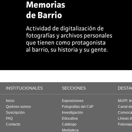
INSTITUCIONALES
SECCIONES
DESTA
Inicio
Exposiciones
MUFF, fes
Quiénes somos
Fotografías del CdF
Canal d
Suscripción
Investigación
Convoca
FAQ
Educativa
Líneas d
Contacto
Catálogo
Fotoviaj
Mediateca