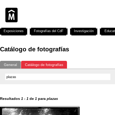
Exposiciones
Fotografías del CdF
Investigación
Educat
Catálogo de fotografías
General
Catálogo de fotografías
Resultados
1
-
1
de
1
para
plazas