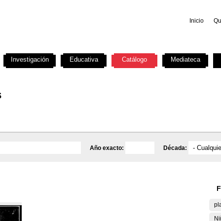
Inicio
Qu
Investigación
Educativa
Catálogo
Mediateca
s
Año exacto:
Década:
F
pl
Ni