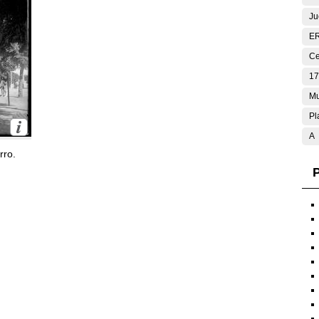
Ju
E
Ce
17
Mu
Pl
A
rro.
P