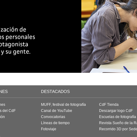
NES
DESTACADOS
nes
MUFF, festival de fotografía
CdF Tienda
as del CdF
Canal de YouTube
Descargar logo CdF
ión
Convocatorias
Escuelas de fotografía
Líneas de tiempo
Revista Sueño de la 
Fotoviaje
Recorrido 3D por Sed
a