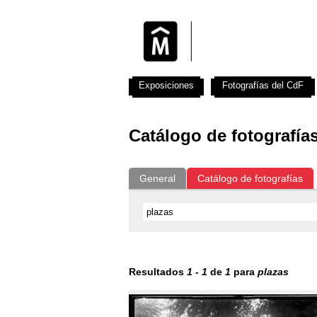
Exposiciones
Fotografías del CdF
Catálogo de fotografía
General
Catálogo de fotografías
Resultados
1
-
1
de
1
para
plazas