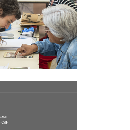
Razón
e CdF