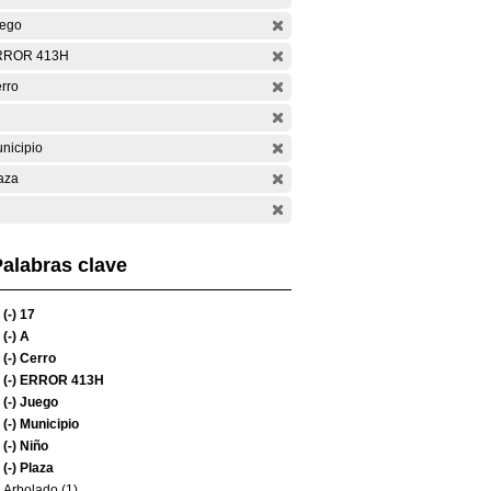
ego
RROR 413H
rro
nicipio
aza
alabras clave
(-)
17
(-)
A
(-)
Cerro
(-)
ERROR 413H
(-)
Juego
(-)
Municipio
(-)
Niño
(-)
Plaza
Arbolado (1)