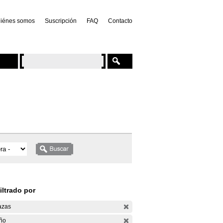
iénes somos
Suscripción
FAQ
Contacto
iltrado por
azas
ño