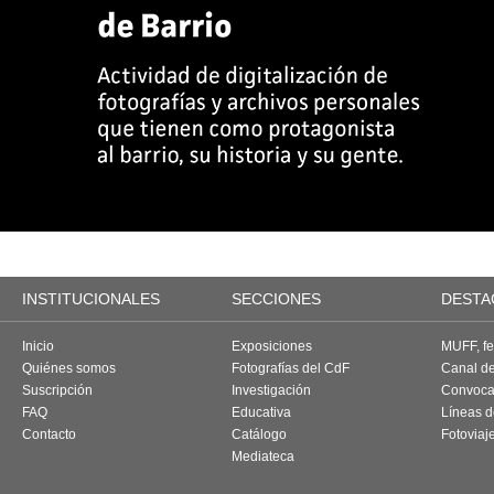
INSTITUCIONALES
SECCIONES
DESTA
Inicio
Exposiciones
MUFF, fes
Quiénes somos
Fotografías del CdF
Canal d
Suscripción
Investigación
Convoca
FAQ
Educativa
Líneas d
Contacto
Catálogo
Fotoviaj
Mediateca