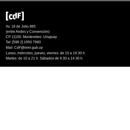
Av. 18 de Julio 885
(entre Andes y Convención)
CP 11100. Montevideo. Uruguay
Tel: [598 2] 1950 7960
Mail:
CdF@imm.gub.uy
Lunes, miércoles, jueves, viernes: de 10 a 19.30 h.
Martes: de 10 a 21 h. Sábados de 9.30 a 14.30 h.