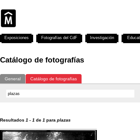
Exposiciones
Fotografías del CdF
Investigación
Educat
Catálogo de fotografías
General
Catálogo de fotografías
Resultados
1
-
1
de
1
para
plazas