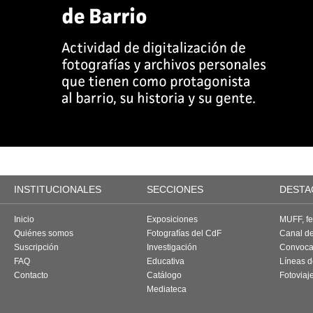
INSTITUCIONALES
SECCIONES
DESTA
Inicio
Exposiciones
MUFF, fes
Quiénes somos
Fotografías del CdF
Canal d
Suscripción
Investigación
Convoca
FAQ
Educativa
Líneas d
Contacto
Catálogo
Fotoviaj
Mediateca