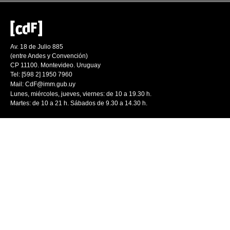
Av. 18 de Julio 885
(entre Andes y Convención)
CP 11100. Montevideo. Uruguay
Tel: [598 2] 1950 7960
Mail:
CdF@imm.gub.uy
Lunes, miércoles, jueves, viernes: de 10 a 19.30 h.
Martes: de 10 a 21 h. Sábados de 9.30 a 14.30 h.