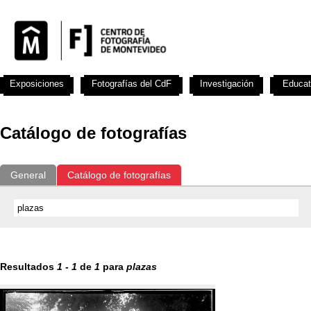
Exposiciones
Fotografías del CdF
Investigación
Educat
Catálogo de fotografías
General
Catálogo de fotografías
Resultados
1
-
1
de
1
para
plazas