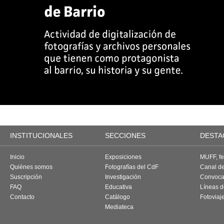
INSTITUCIONALES
SECCIONES
DESTA
Inicio
Exposiciones
MUFF, fes
Quiénes somos
Fotografías del CdF
Canal d
Suscripción
Investigación
Convoca
FAQ
Educativa
Líneas d
Contacto
Catálogo
Fotoviaj
Mediateca