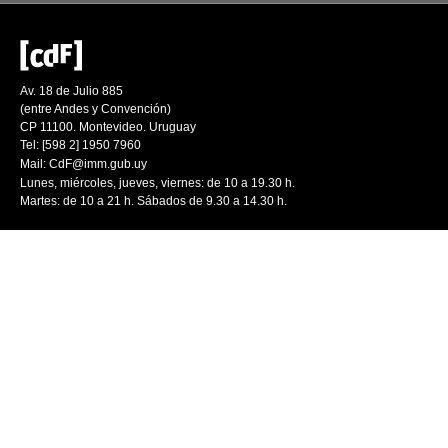
Av. 18 de Julio 885
(entre Andes y Convención)
CP 11100. Montevideo. Uruguay
Tel: [598 2] 1950 7960
Mail:
CdF@imm.gub.uy
Lunes, miércoles, jueves, viernes: de 10 a 19.30 h.
Martes: de 10 a 21 h. Sábados de 9.30 a 14.30 h.