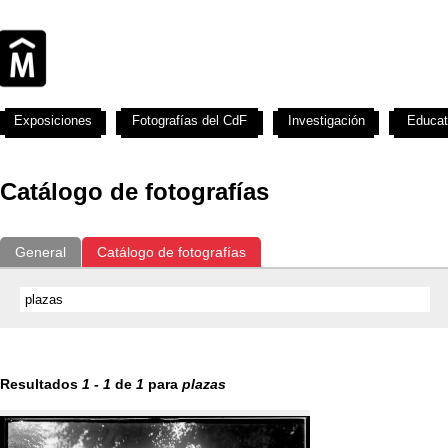
Exposiciones
Fotografías del CdF
Investigación
Educat
Catálogo de fotografías
General
Catálogo de fotografías
Resultados
1
-
1
de
1
para
plazas