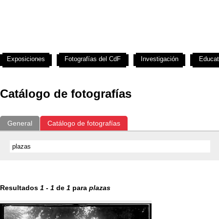
Exposiciones
Fotografías del CdF
Investigación
Educat
Catálogo de fotografías
General
Catálogo de fotografías
Resultados
1
-
1
de
1
para
plazas