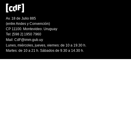
Av. 18 de Julio 885
(entre Andes y Convención)
CP 11100. Montevideo. Uruguay
Tel: [598 2] 1950 7960
Mail:
CdF@imm.gub.uy
Lunes, miércoles, jueves, viernes: de 10 a 19.30 h.
Martes: de 10 a 21 h. Sábados de 9.30 a 14.30 h.