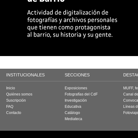
INSTITUCIONALES
SECCIONES
DESTA
Inicio
Exposiciones
MUFF, fes
Quiénes somos
Fotografías del CdF
Canal d
Suscripción
Investigación
Convoca
FAQ
Educativa
Líneas d
Contacto
Catálogo
Fotoviaj
Mediateca