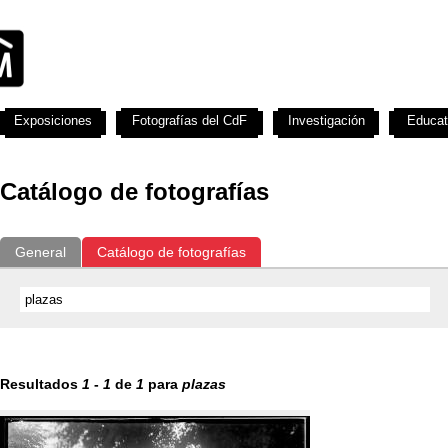
Exposiciones
Fotografías del CdF
Investigación
Educat
Catálogo de fotografías
General
Catálogo de fotografías
Resultados
1
-
1
de
1
para
plazas