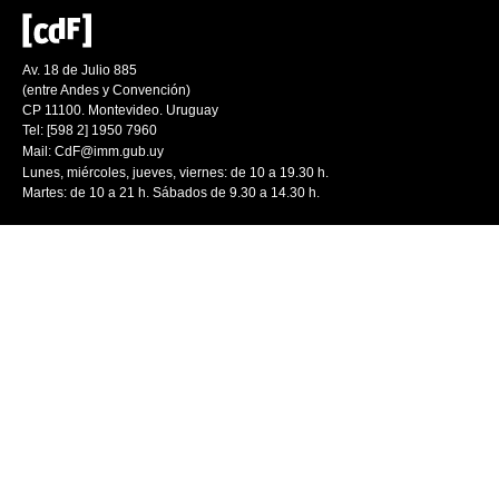
Av. 18 de Julio 885
(entre Andes y Convención)
CP 11100. Montevideo. Uruguay
Tel: [598 2] 1950 7960
Mail:
CdF@imm.gub.uy
Lunes, miércoles, jueves, viernes: de 10 a 19.30 h.
Martes: de 10 a 21 h. Sábados de 9.30 a 14.30 h.