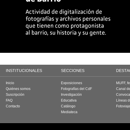
INSTITUCIONALES
SECCIONES
DESTA
Inicio
Exposiciones
MUFF, fes
Quiénes somos
Fotografías del CdF
Canal d
Suscripción
Investigación
Convoca
FAQ
Educativa
Líneas d
Contacto
Catálogo
Fotoviaj
Mediateca