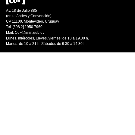
Av. 18 de Julio 885
(entre Andes y Convención)
CP 11100. Montevideo. Uruguay
Tel: [598 2] 1950 7960
Mail:
CdF@imm.gub.uy
Lunes, miércoles, jueves, viernes: de 10 a 19.30 h.
Martes: de 10 a 21 h. Sábados de 9.30 a 14.30 h.