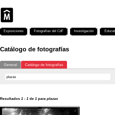
Exposiciones
Fotografías del CdF
Investigación
Educat
Catálogo de fotografías
General
Catálogo de fotografías
Resultados
1
-
1
de
1
para
plazas