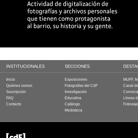
INSTITUCIONALES
SECCIONES
DESTA
Inicio
Exposiciones
MUFF, fes
Quiénes somos
Fotografías del CdF
Canal d
Suscripción
Investigación
Convoca
FAQ
Educativa
Líneas d
Contacto
Catálogo
Fotoviaj
Mediateca