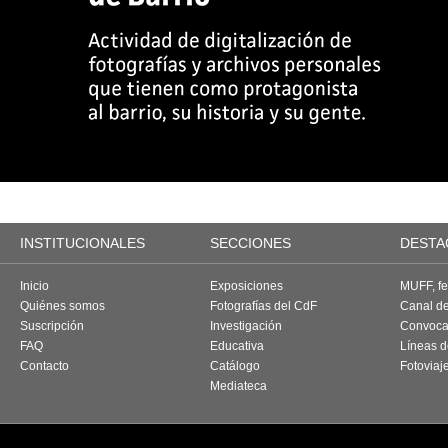
INSTITUCIONALES
SECCIONES
DESTA
Inicio
Exposiciones
MUFF, fes
Quiénes somos
Fotografías del CdF
Canal d
Suscripción
Investigación
Convoca
FAQ
Educativa
Líneas d
Contacto
Catálogo
Fotoviaj
Mediateca