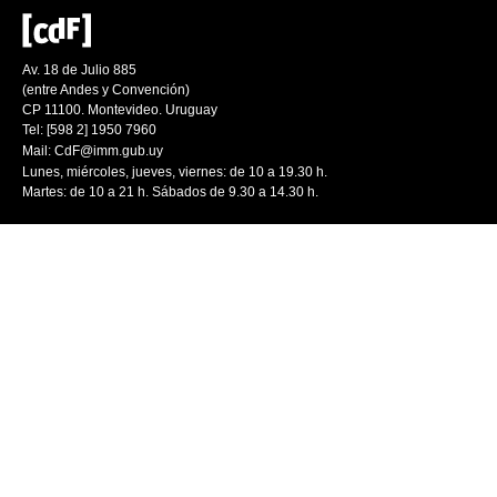
Av. 18 de Julio 885
(entre Andes y Convención)
CP 11100. Montevideo. Uruguay
Tel: [598 2] 1950 7960
Mail:
CdF@imm.gub.uy
Lunes, miércoles, jueves, viernes: de 10 a 19.30 h.
Martes: de 10 a 21 h. Sábados de 9.30 a 14.30 h.