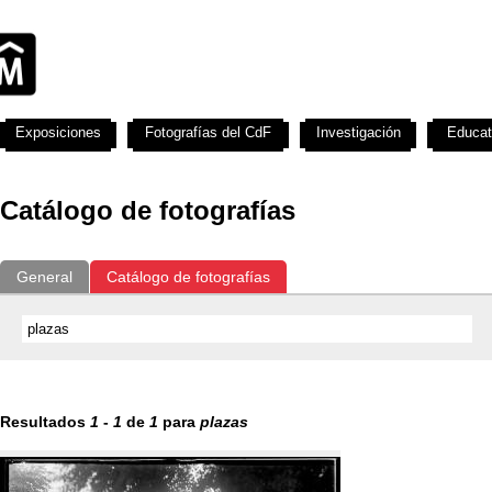
Exposiciones
Fotografías del CdF
Investigación
Educat
Catálogo de fotografías
General
Catálogo de fotografías
Resultados
1
-
1
de
1
para
plazas