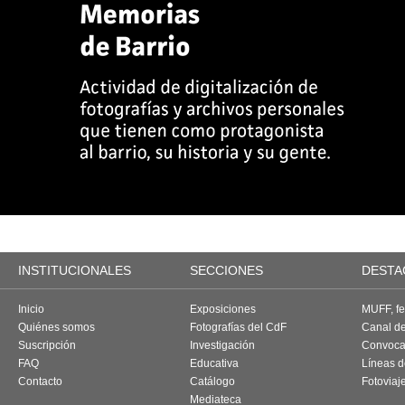
INSTITUCIONALES
SECCIONES
DESTA
Inicio
Exposiciones
MUFF, fes
Quiénes somos
Fotografías del CdF
Canal d
Suscripción
Investigación
Convoca
FAQ
Educativa
Líneas d
Contacto
Catálogo
Fotoviaj
Mediateca