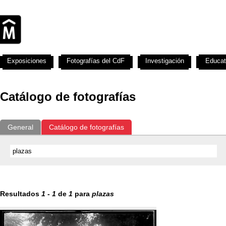
Exposiciones
Fotografías del CdF
Investigación
Educat
Catálogo de fotografías
General
Catálogo de fotografías
Resultados
1
-
1
de
1
para
plazas