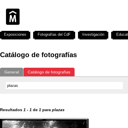
Exposiciones
Fotografías del CdF
Investigación
Educat
Catálogo de fotografías
General
Catálogo de fotografías
Resultados
1
-
1
de
1
para
plazas