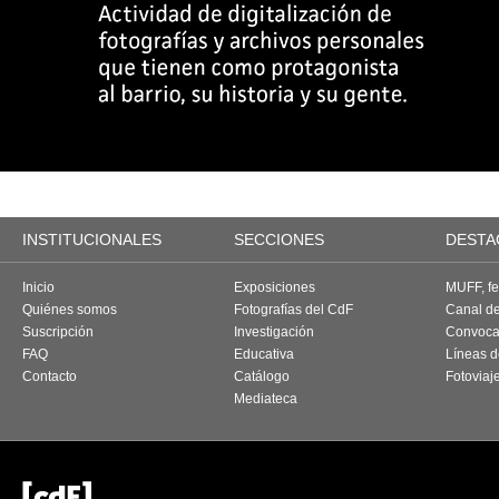
INSTITUCIONALES
SECCIONES
DESTA
Inicio
Exposiciones
MUFF, fes
Quiénes somos
Fotografías del CdF
Canal d
Suscripción
Investigación
Convoca
FAQ
Educativa
Líneas d
Contacto
Catálogo
Fotoviaj
Mediateca