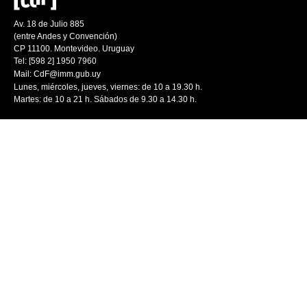
Av. 18 de Julio 885
(entre Andes y Convención)
CP 11100. Montevideo. Uruguay
Tel: [598 2] 1950 7960
Mail:
CdF@imm.gub.uy
Lunes, miércoles, jueves, viernes: de 10 a 19.30 h.
Martes: de 10 a 21 h. Sábados de 9.30 a 14.30 h.