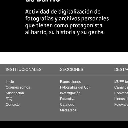
INSTITUCIONALES
SECCIONES
DESTA
Inicio
Exposiciones
MUFF, fes
Quiénes somos
Fotografías del CdF
Canal d
Suscripción
Investigación
Convoca
FAQ
Educativa
Líneas d
Contacto
Catálogo
Fotoviaj
Mediateca