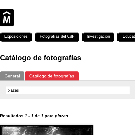
Exposiciones
Fotografías del CdF
Investigación
Educat
Catálogo de fotografías
General
Catálogo de fotografías
Resultados
1
-
1
de
1
para
plazas