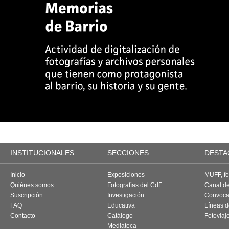
INSTITUCIONALES
SECCIONES
DESTA
Inicio
Exposiciones
MUFF, fes
Quiénes somos
Fotografías del CdF
Canal d
Suscripción
Investigación
Convoca
FAQ
Educativa
Líneas d
Contacto
Catálogo
Fotoviaj
Mediateca