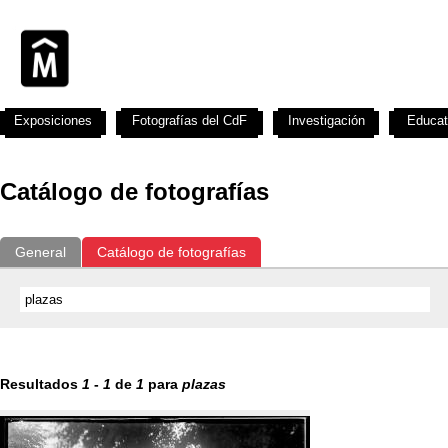
Exposiciones
Fotografías del CdF
Investigación
Educat
Catálogo de fotografías
General
Catálogo de fotografías
Resultados
1
-
1
de
1
para
plazas