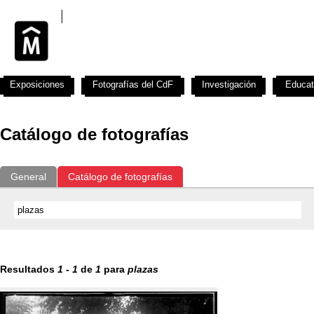
Exposiciones
Fotografías del CdF
Investigación
Educat
Catálogo de fotografías
General
Catálogo de fotografías
Resultados
1
-
1
de
1
para
plazas