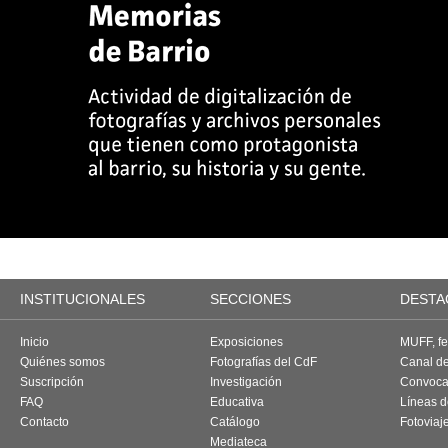
INSTITUCIONALES
SECCIONES
DESTA
Inicio
Exposiciones
MUFF, fes
Quiénes somos
Fotografías del CdF
Canal d
Suscripción
Investigación
Convoca
FAQ
Educativa
Líneas d
Contacto
Catálogo
Fotoviaj
Mediateca