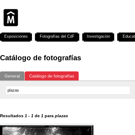
Exposiciones
Fotografías del CdF
Investigación
Educat
Catálogo de fotografías
General
Catálogo de fotografías
Resultados
1
-
1
de
1
para
plazas