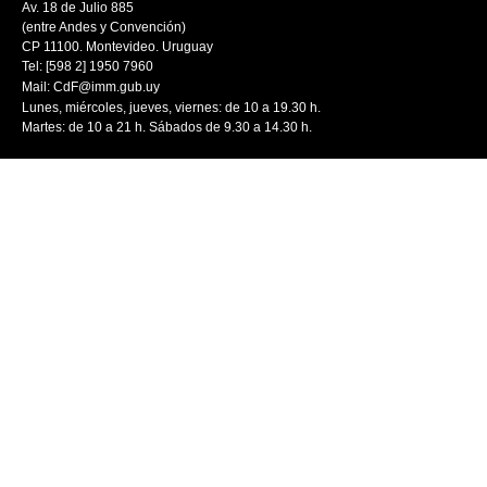
Av. 18 de Julio 885
(entre Andes y Convención)
CP 11100. Montevideo. Uruguay
Tel: [598 2] 1950 7960
Mail:
CdF@imm.gub.uy
Lunes, miércoles, jueves, viernes: de 10 a 19.30 h.
Martes: de 10 a 21 h. Sábados de 9.30 a 14.30 h.