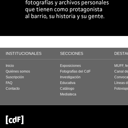
INSTITUCIONALES
SECCIONES
DESTA
Inicio
Exposiciones
MUFF, fes
Quiénes somos
Fotografías del CdF
Canal d
Suscripción
Investigación
Convoca
FAQ
Educativa
Líneas d
Contacto
Catálogo
Fotoviaj
Mediateca