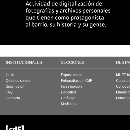
INSTITUCIONALES
SECCIONES
DESTA
Inicio
Exposiciones
MUFF, fes
Quiénes somos
Fotografías del CdF
Canal d
Suscripción
Investigación
Convoca
FAQ
Educativa
Líneas d
Contacto
Catálogo
Fotoviaj
Mediateca