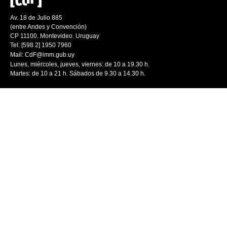
Av. 18 de Julio 885
(entre Andes y Convención)
CP 11100. Montevideo. Uruguay
Tel: [598 2] 1950 7960
Mail:
CdF@imm.gub.uy
Lunes, miércoles, jueves, viernes: de 10 a 19.30 h.
Martes: de 10 a 21 h. Sábados de 9.30 a 14.30 h.