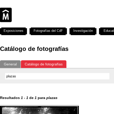
Exposiciones
Fotografías del CdF
Investigación
Educat
Catálogo de fotografías
General
Catálogo de fotografías
Resultados
1
-
1
de
1
para
plazas