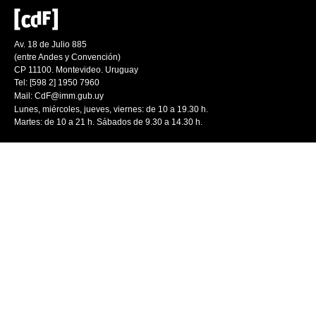
Av. 18 de Julio 885
(entre Andes y Convención)
CP 11100. Montevideo. Uruguay
Tel: [598 2] 1950 7960
Mail:
CdF@imm.gub.uy
Lunes, miércoles, jueves, viernes: de 10 a 19.30 h.
Martes: de 10 a 21 h. Sábados de 9.30 a 14.30 h.