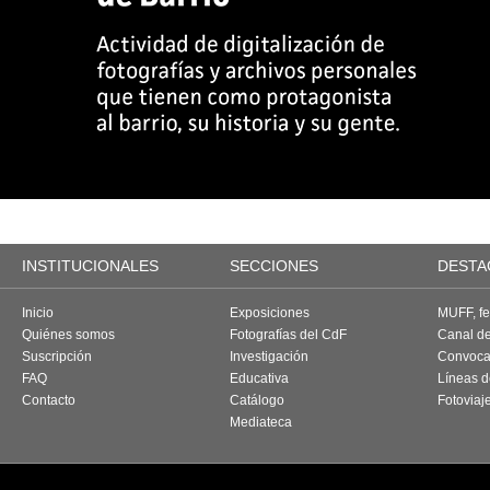
INSTITUCIONALES
SECCIONES
DESTA
Inicio
Exposiciones
MUFF, fes
Quiénes somos
Fotografías del CdF
Canal d
Suscripción
Investigación
Convoca
FAQ
Educativa
Líneas d
Contacto
Catálogo
Fotoviaj
Mediateca