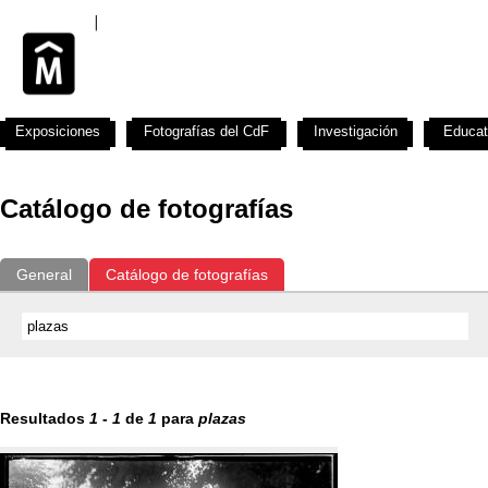
Exposiciones
Fotografías del CdF
Investigación
Educat
Catálogo de fotografías
General
Catálogo de fotografías
Resultados
1
-
1
de
1
para
plazas