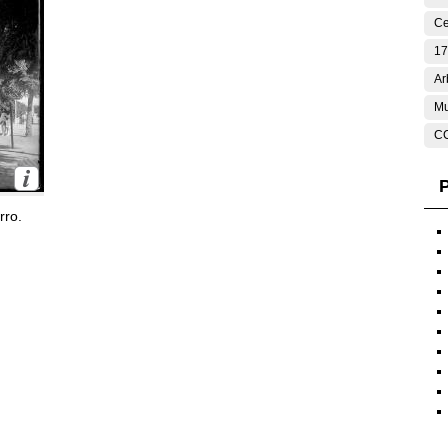
Ce
17
Ar
Mu
C
P
rro.