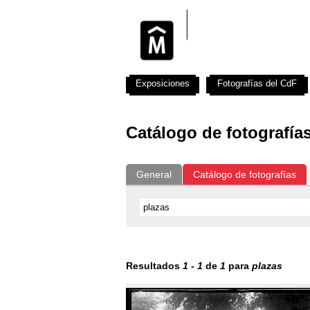
Exposiciones
Fotografías del CdF
Catálogo de fotografía
General
Catálogo de fotografías
Resultados
1
-
1
de
1
para
plazas