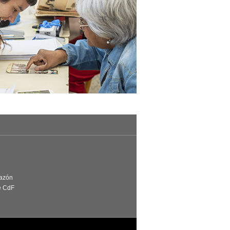
Razón
e CdF