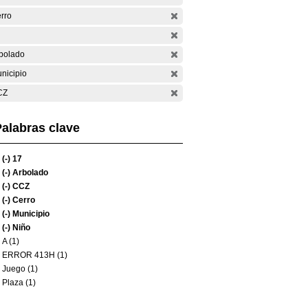
rro
bolado
nicipio
CZ
alabras clave
(-)
17
(-)
Arbolado
(-)
CCZ
(-)
Cerro
(-)
Municipio
(-)
Niño
A (1)
ERROR 413H (1)
Juego (1)
Plaza (1)