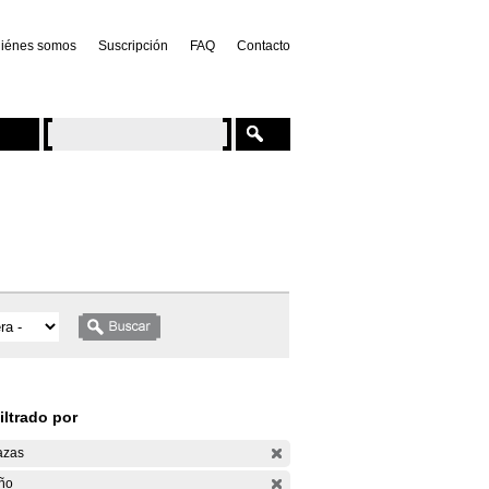
iénes somos
Suscripción
FAQ
Contacto
iltrado por
azas
ño