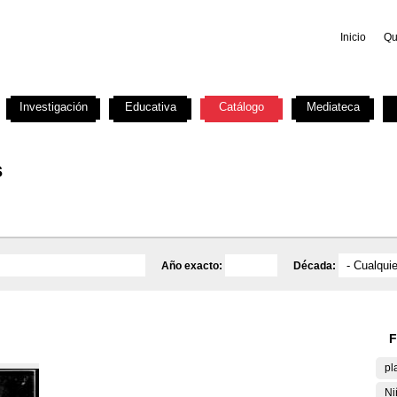
Inicio
Qu
Investigación
Educativa
Catálogo
Mediateca
s
Año exacto:
Década:
F
pl
Ni