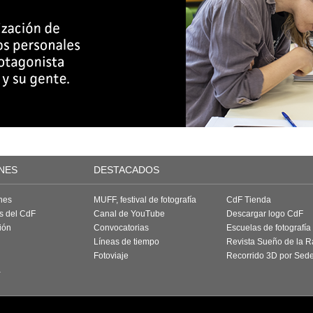
NES
DESTACADOS
nes
MUFF, festival de fotografía
CdF Tienda
as del CdF
Canal de YouTube
Descargar logo CdF
ión
Convocatorias
Escuelas de fotografía
Líneas de tiempo
Revista Sueño de la 
Fotoviaje
Recorrido 3D por Sed
a