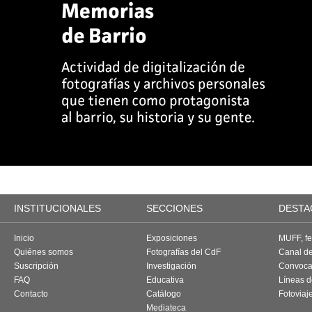
INSTITUCIONALES
SECCIONES
DESTA
Inicio
Exposiciones
MUFF, fes
Quiénes somos
Fotografías del CdF
Canal d
Suscripción
Investigación
Convoca
FAQ
Educativa
Líneas d
Contacto
Catálogo
Fotoviaj
Mediateca