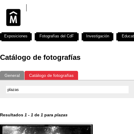
Exposiciones
Fotografías del CdF
Investigación
Educat
Catálogo de fotografías
General
Catálogo de fotografías
Resultados
1
-
1
de
1
para
plazas