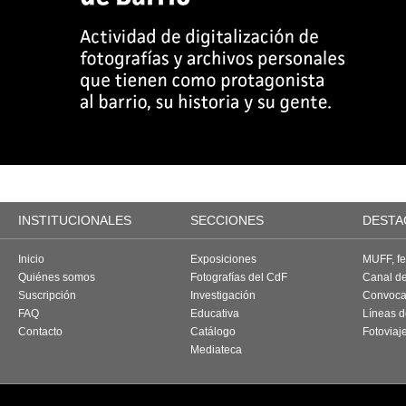
INSTITUCIONALES
SECCIONES
DESTA
Inicio
Exposiciones
MUFF, fes
Quiénes somos
Fotografías del CdF
Canal d
Suscripción
Investigación
Convoca
FAQ
Educativa
Líneas d
Contacto
Catálogo
Fotoviaj
Mediateca