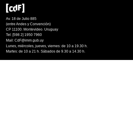
Av. 18 de Julio 885
(entre Andes y Convención)
CP 11100. Montevideo. Uruguay
Tel: [598 2] 1950 7960
Mail:
CdF@imm.gub.uy
Lunes, miércoles, jueves, viernes: de 10 a 19.30 h.
Martes: de 10 a 21 h. Sábados de 9.30 a 14.30 h.