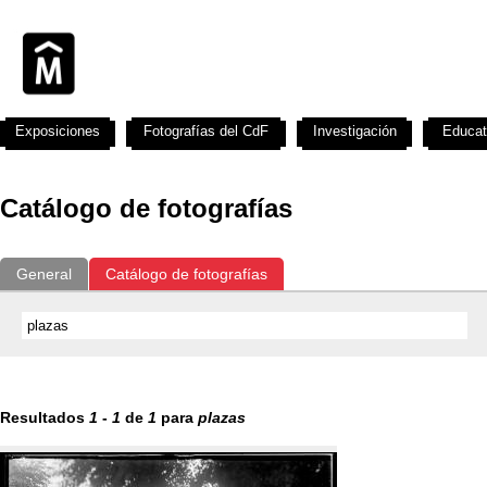
Exposiciones
Fotografías del CdF
Investigación
Educat
Catálogo de fotografías
General
Catálogo de fotografías
Resultados
1
-
1
de
1
para
plazas