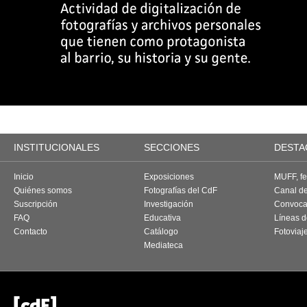
INSTITUCIONALES
SECCIONES
DESTA
Inicio
Exposiciones
MUFF, fes
Quiénes somos
Fotografías del CdF
Canal d
Suscripción
Investigación
Convoca
FAQ
Educativa
Líneas d
Contacto
Catálogo
Fotoviaj
Mediateca