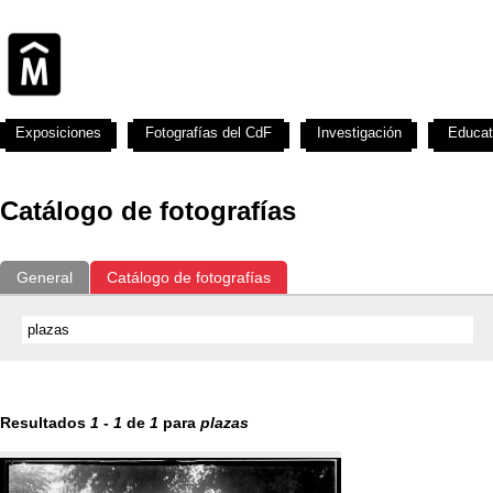
Exposiciones
Fotografías del CdF
Investigación
Educat
Catálogo de fotografías
General
Catálogo de fotografías
Resultados
1
-
1
de
1
para
plazas