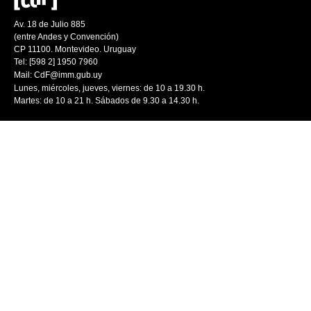
Av. 18 de Julio 885
(entre Andes y Convención)
CP 11100. Montevideo. Uruguay
Tel: [598 2] 1950 7960
Mail:
CdF@imm.gub.uy
Lunes, miércoles, jueves, viernes: de 10 a 19.30 h.
Martes: de 10 a 21 h. Sábados de 9.30 a 14.30 h.