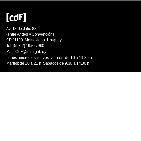
Av. 18 de Julio 885
(entre Andes y Convención)
CP 11100. Montevideo. Uruguay
Tel: [598 2] 1950 7960
Mail:
CdF@imm.gub.uy
Lunes, miércoles, jueves, viernes: de 10 a 19.30 h.
Martes: de 10 a 21 h. Sábados de 9.30 a 14.30 h.