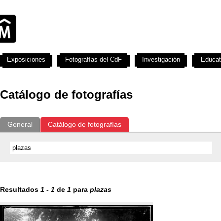
Exposiciones
Fotografías del CdF
Investigación
Educat
Catálogo de fotografías
General
Catálogo de fotografías
Resultados
1
-
1
de
1
para
plazas