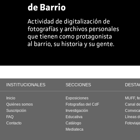
INSTITUCIONALES
SECCIONES
DESTA
Inicio
Exposiciones
MUFF, fes
Quiénes somos
Fotografías del CdF
Canal d
Suscripción
Investigación
Convoca
FAQ
Educativa
Líneas d
Contacto
Catálogo
Fotoviaj
Mediateca