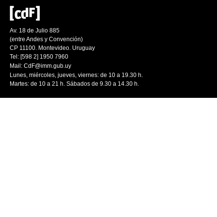
Av. 18 de Julio 885
(entre Andes y Convención)
CP 11100. Montevideo. Uruguay
Tel: [598 2] 1950 7960
Mail:
CdF@imm.gub.uy
Lunes, miércoles, jueves, viernes: de 10 a 19.30 h.
Martes: de 10 a 21 h. Sábados de 9.30 a 14.30 h.