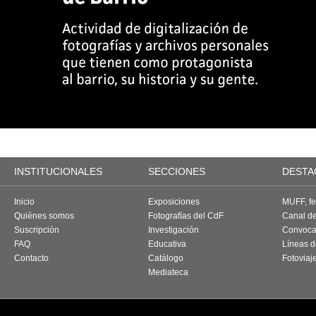
INSTITUCIONALES
SECCIONES
DESTA
Inicio
Exposiciones
MUFF, fes
Quiénes somos
Fotografías del CdF
Canal d
Suscripción
Investigación
Convoca
FAQ
Educativa
Líneas d
Contacto
Catálogo
Fotoviaj
Mediateca