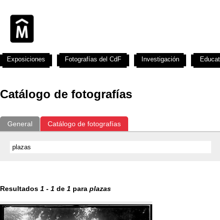
Exposiciones
Fotografías del CdF
Investigación
Educat
Catálogo de fotografías
General
Catálogo de fotografías
Resultados
1
-
1
de
1
para
plazas