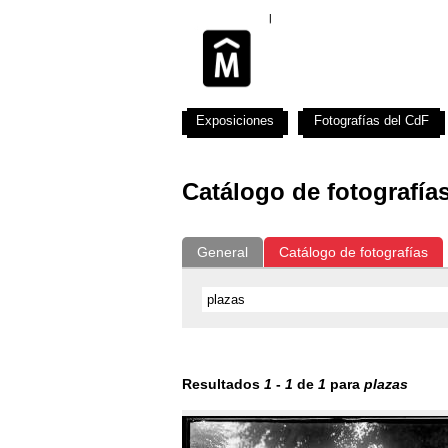
Exposiciones
Fotografías del CdF
Catálogo de fotografía
General
Catálogo de fotografías
Resultados
1
-
1
de
1
para
plazas