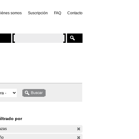
iénes somos
Suscripción
FAQ
Contacto
iltrado por
azas
ño