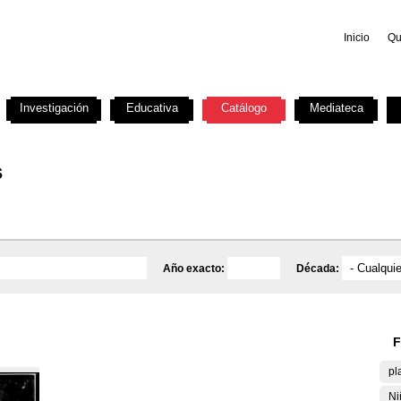
Inicio
Qu
Investigación
Educativa
Catálogo
Mediateca
s
Año exacto:
Década:
F
pl
Ni