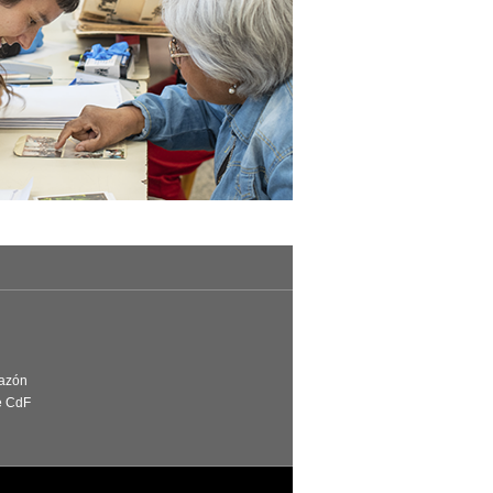
Razón
e CdF