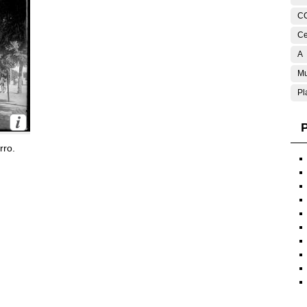
C
Ce
A
Mu
Pl
P
rro.