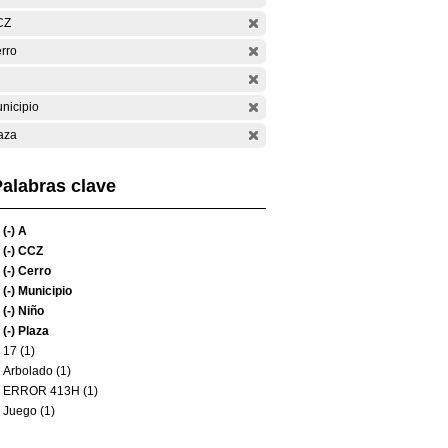
CZ
rro
nicipio
aza
alabras clave
(-)
A
(-)
CCZ
(-)
Cerro
(-)
Municipio
(-)
Niño
(-)
Plaza
17 (1)
Arbolado (1)
ERROR 413H (1)
Juego (1)