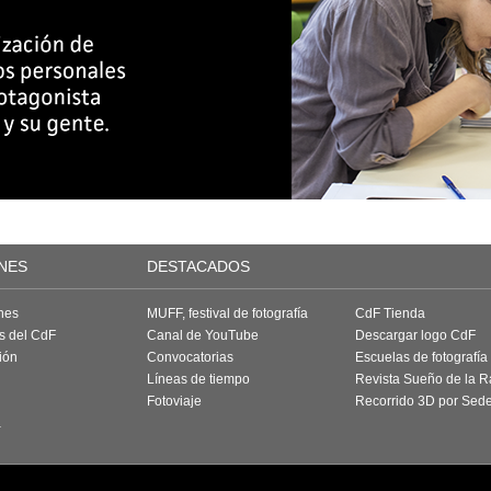
NES
DESTACADOS
nes
MUFF, festival de fotografía
CdF Tienda
as del CdF
Canal de YouTube
Descargar logo CdF
ión
Convocatorias
Escuelas de fotografía
Líneas de tiempo
Revista Sueño de la 
Fotoviaje
Recorrido 3D por Sed
a