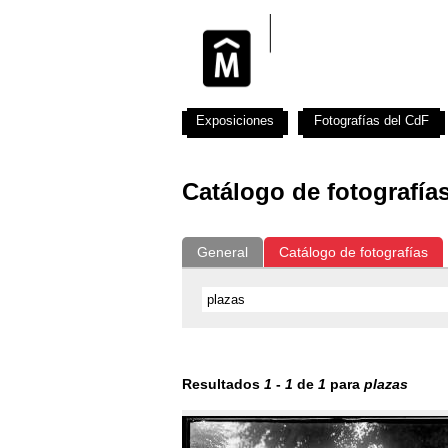
Exposiciones
Fotografías del CdF
Catálogo de fotografía
General
Catálogo de fotografías
Resultados
1
-
1
de
1
para
plazas