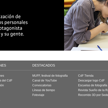
NES
DESTACADOS
nes
MUFF, festival de fotografía
CdF Tienda
as del CdF
Canal de YouTube
Descargar logo CdF
ión
Convocatorias
Escuelas de fotografía
Líneas de tiempo
Revista Sueño de la 
Fotoviaje
Recorrido 3D por Sed
a