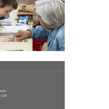
Razón
e CdF