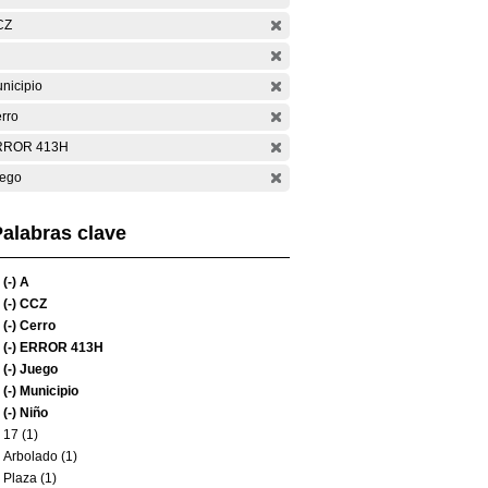
CZ
nicipio
rro
RROR 413H
ego
alabras clave
(-)
A
(-)
CCZ
(-)
Cerro
(-)
ERROR 413H
(-)
Juego
(-)
Municipio
(-)
Niño
17 (1)
Arbolado (1)
Plaza (1)