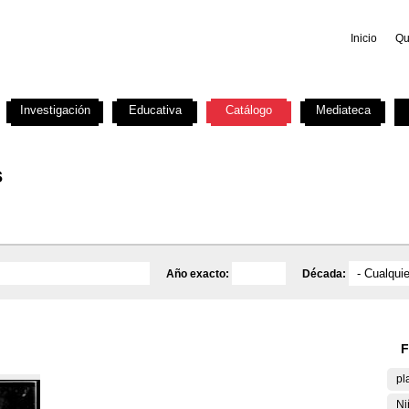
Inicio
Qu
Investigación
Educativa
Catálogo
Mediateca
s
Año exacto:
Década:
F
pl
Ni