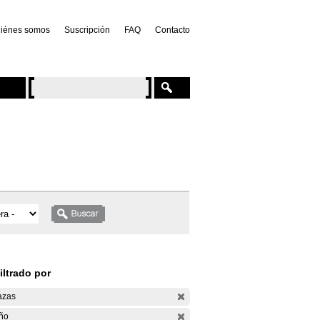
iénes somos
Suscripción
FAQ
Contacto
iltrado por
azas
ño