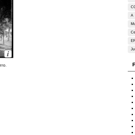
C
A
Mu
Ce
E
Ju
P
rro.