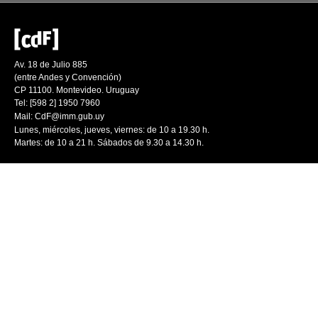
Av. 18 de Julio 885
(entre Andes y Convención)
CP 11100. Montevideo. Uruguay
Tel: [598 2] 1950 7960
Mail:
CdF@imm.gub.uy
Lunes, miércoles, jueves, viernes: de 10 a 19.30 h.
Martes: de 10 a 21 h. Sábados de 9.30 a 14.30 h.