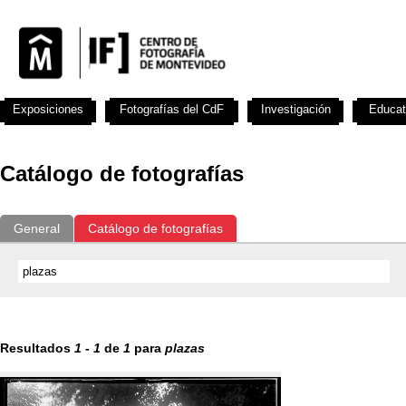
Exposiciones
Fotografías del CdF
Investigación
Educat
Catálogo de fotografías
General
Catálogo de fotografías
Resultados
1
-
1
de
1
para
plazas