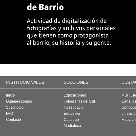
INSTITUCIONALES
SECCIONES
DESTA
Inicio
Exposiciones
MUFF, fes
Quiénes somos
Fotografías del CdF
Canal d
Suscripción
Investigación
Convoca
FAQ
Educativa
Líneas d
Contacto
Catálogo
Fotoviaj
Mediateca