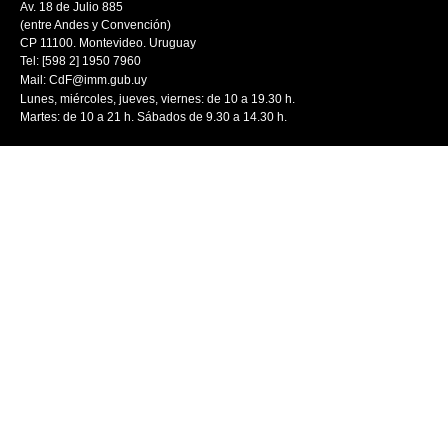
Av. 18 de Julio 885
(entre Andes y Convención)
CP 11100. Montevideo. Uruguay
Tel: [598 2] 1950 7960
Mail:
CdF@imm.gub.uy
Lunes, miércoles, jueves, viernes: de 10 a 19.30 h.
Martes: de 10 a 21 h. Sábados de 9.30 a 14.30 h.