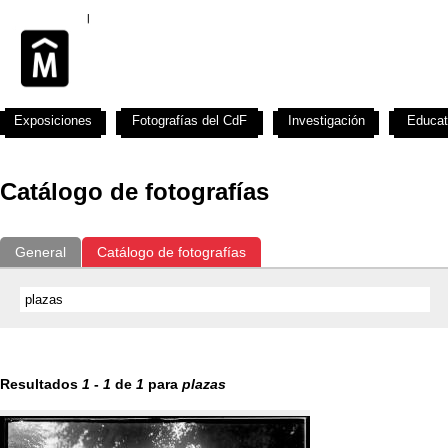
Exposiciones
Fotografías del CdF
Investigación
Educat
Catálogo de fotografías
General
Catálogo de fotografías
Resultados
1
-
1
de
1
para
plazas