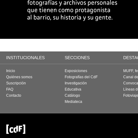
INSTITUCIONALES
SECCIONES
DESTA
Inicio
Exposiciones
MUFF, fes
Quiénes somos
Fotografías del CdF
Canal d
Suscripción
Investigación
Convoca
FAQ
Educativa
Líneas d
Contacto
Catálogo
Fotoviaj
Mediateca