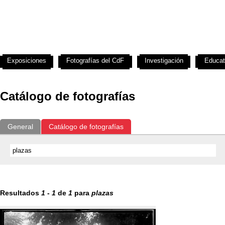
Exposiciones
Fotografías del CdF
Investigación
Educat
Catálogo de fotografías
General
Catálogo de fotografías
Resultados
1
-
1
de
1
para
plazas