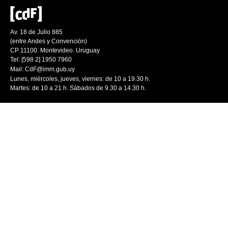
Av. 18 de Julio 885
(entre Andes y Convención)
CP 11100. Montevideo. Uruguay
Tel: [598 2] 1950 7960
Mail:
CdF@imm.gub.uy
Lunes, miércoles, jueves, viernes: de 10 a 19.30 h.
Martes: de 10 a 21 h. Sábados de 9.30 a 14.30 h.