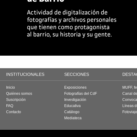
INSTITUCIONALES
SECCIONES
DESTA
Inicio
Exposiciones
MUFF, fes
Quiénes somos
Fotografías del CdF
Canal d
Suscripción
Investigación
Convoca
FAQ
Educativa
Líneas d
Contacto
Catálogo
Fotoviaj
Mediateca