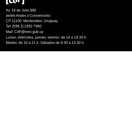
Av. 18 de Julio 885
(entre Andes y Convención)
CP 11100. Montevideo. Uruguay
Tel: [598 2] 1950 7960
Mail:
CdF@imm.gub.uy
Lunes, miércoles, jueves, viernes: de 10 a 19.30 h.
Martes: de 10 a 21 h. Sábados de 9.30 a 14.30 h.