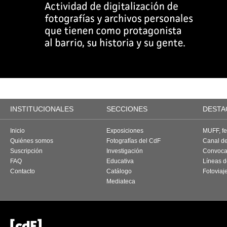
INSTITUCIONALES
SECCIONES
DESTA
Inicio
Exposiciones
MUFF, fes
Quiénes somos
Fotografías del CdF
Canal d
Suscripción
Investigación
Convoca
FAQ
Educativa
Líneas d
Contacto
Catálogo
Fotoviaj
Mediateca