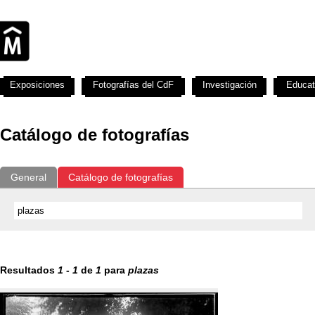
Exposiciones
Fotografías del CdF
Investigación
Educat
Catálogo de fotografías
General
Catálogo de fotografías
Resultados
1
-
1
de
1
para
plazas